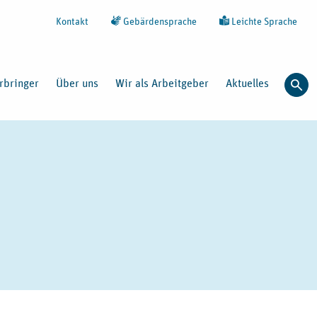
Kontakt
Gebärdensprache
Leichte Sprache
rbringer
Über uns
Wir als Arbeitgeber
Aktuelles
Such