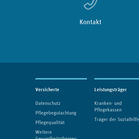
Kontakt
Inhaltsübersicht
Versicherte
Leistungsträger
Datenschutz
Kranken- und
Pflegekassen
Pflegebegutachtung
Träger der Sozialhilf
Pflegequalität
Weitere
Gesundheitsthemen