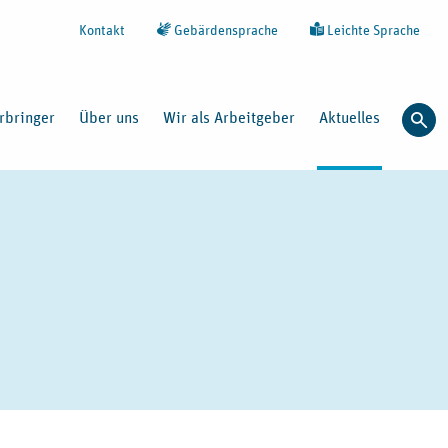
Kontakt
Gebärdensprache
Leichte Sprache
rbringer
Über uns
Wir als Arbeitgeber
Aktuelles
Such